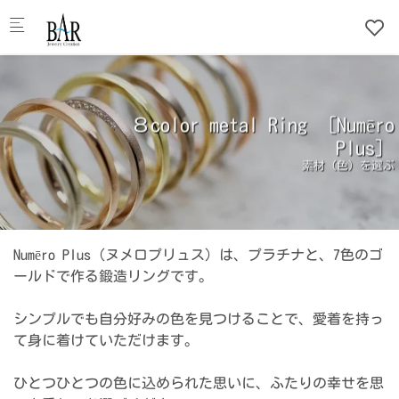
Skip to main content
８color metal Ring ［Numēro
Plus］
素材（色）を選ぶ
Numēro Plus（ヌメロプリュス）は、プラチナと、7色のゴ
ールドで作る鍛造リングです。
シンプルでも自分好みの色を見つけることで、愛着を持っ
て身に着けていただけます。
ひとつひとつの色に込められた思いに、ふたりの幸せを思