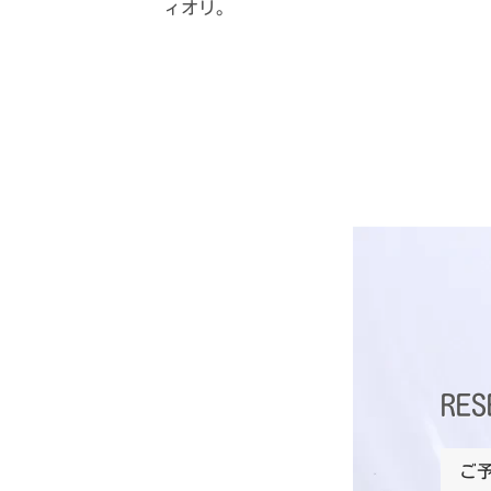
ィオリ。
RES
ご