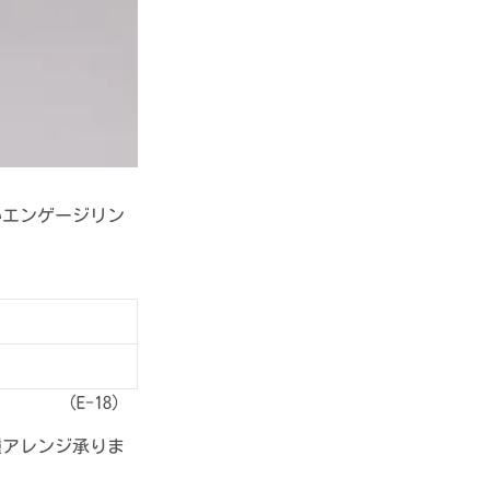
いエンゲージリン
。
（E-18）
種アレンジ承りま